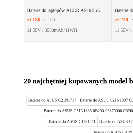
Baterie do laptopów ACER AP19B5K
Baterie 
zł 180
zł 220
zł 180
11.55V / 3550mAh/41WH
11.55V 
20 najchętniej kupowanych model b
Baterie do ASUS C21N1717
Baterie do ASUS C21N1807 
Baterie do ASUS C31N1836 0B200-03370000 0B20
Baterie do ASUS C11P1411
Baterie do ASUS C
Baterie do ASUS C41N