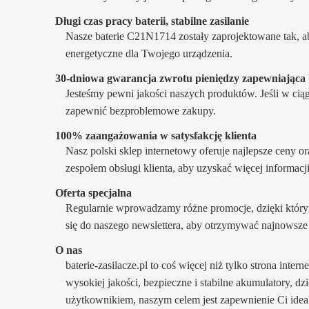
Długi czas pracy baterii, stabilne zasilanie
Nasze baterie C21N1714 zostały zaprojektowane tak, ab
energetyczne dla Twojego urządzenia.
30-dniowa gwarancja zwrotu pieniędzy zapewniając
Jesteśmy pewni jakości naszych produktów. Jeśli w ci
zapewnić bezproblemowe zakupy.
100% zaangażowania w satysfakcję klienta
Nasz polski sklep internetowy oferuje najlepsze ceny o
zespołem obsługi klienta, aby uzyskać więcej informacj
Oferta specjalna
Regularnie wprowadzamy różne promocje, dzięki którym
się do naszego newslettera, aby otrzymywać najnowsze 
O nas
baterie-zasilacze.pl to coś więcej niż tylko strona inte
wysokiej jakości, bezpieczne i stabilne akumulatory, d
użytkownikiem, naszym celem jest zapewnienie Ci idea