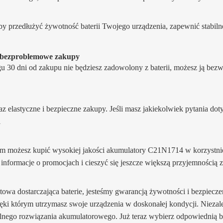
y przedłużyć żywotność baterii Twojego urządzenia, zapewnić stabilne
a bezproblemowe zakupy
ągu 30 dni od zakupu nie będziesz zadowolony z baterii, możesz ją b
raz elastyczne i bezpieczne zakupy. Jeśli masz jakiekolwiek pytania do
i
 możesz kupić wysokiej jakości akumulatory C21N1714 w korzystniejs
informacje o promocjach i cieszyć się jeszcze większą przyjemnością
rnetowa dostarczająca baterie, jesteśmy gwarancją żywotności i bezpiecze
zięki którym utrzymasz swoje urządzenia w doskonałej kondycji. Niezale
lnego rozwiązania akumulatorowego. Już teraz wybierz odpowiednią ba