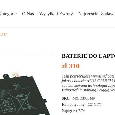
Kategorie
O Nas
Wysyłka i Zwroty
Najczęściej Zadawa
1714
BATERIE DO LAPT
zł 310
Jeśli potrzebujesz wymienić b
jakości baterie ASUS C21N1714
zaawansowana technologia zape
jednocześnie stabilną i ciągłą 
SKU :
MXID3000449
Kompatybilny :
C21N1714
Napięcie :
7.7v