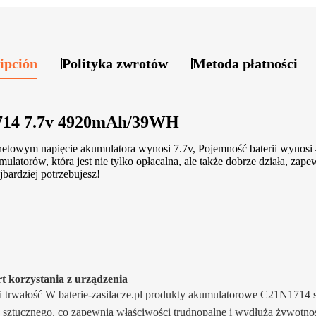
ipción
Polityka zwrotów
Metoda płatności
1714 7.7v 4920mAh/39WH
netowym napięcie akumulatora wynosi 7.7v, Pojemność baterii wynos
orów, która jest nie tylko opłacalna, ale także dobrze działa, zapew
ajbardziej potrzebujesz!
t korzystania z urządzenia
i trwałość W baterie-zasilacze.pl produkty akumulatorowe C21N1714 s
a sztucznego, co zapewnia właściwości trudnopalne i wydłuża żywotność