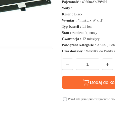
Pojemność :
4920mAh/39WH
Waty :
Kolor :
Black
Wymiar :
*mm(L x W x H)
Typ baterii :
Li-ion
Stan :
zamiennik, nowy
Gwarancja :
12 miesięcy
Powiązane kategorie :
ASUS , Bate
Czas dostawy :
Wysyłka do Polski 
Dodaj do ko
Przed zakupem sprawdź zgodność mod