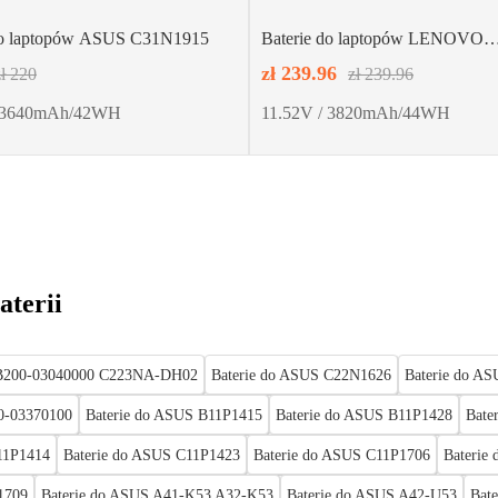
do laptopów ASUS C31N1915
Baterie do laptopów LENOVO
L21D3PC0 L21C3PC0 L21M3
zł 239.96
zł 220
zł 239.96
/ 3640mAh/42WH
11.52V / 3820mAh/44WH
aterii
0B200-03040000 C223NA-DH02
Baterie do ASUS C22N1626
Baterie do A
0-03370100
Baterie do ASUS B11P1415
Baterie do ASUS B11P1428
Bate
11P1414
Baterie do ASUS C11P1423
Baterie do ASUS C11P1706
Baterie
1709
Baterie do ASUS A41-K53 A32-K53
Baterie do ASUS A42-U53
Bat