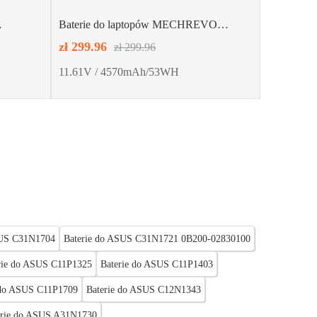
Baterie do laptopów MECHREVO
PC0
PHID1-00-15-3S1P-0
zł 299.96
zł 299.96
11.61V / 4570mAh/53WH
SUS C31N1704
Baterie do ASUS C31N1721 0B200-02830100
rie do ASUS C11P1325
Baterie do ASUS C11P1403
 do ASUS C11P1709
Baterie do ASUS C12N1343
erie do ASUS A31N1730