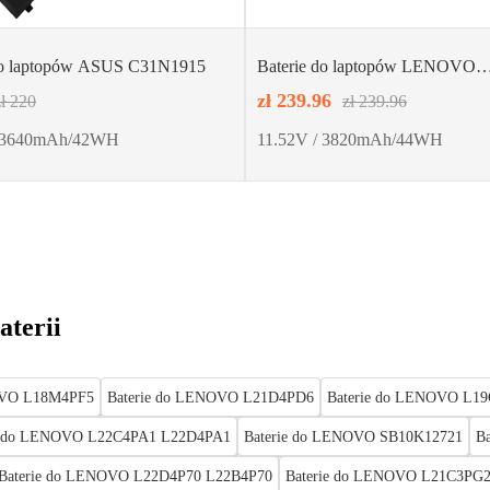
do laptopów ASUS C31N1915
Baterie do laptopów LENOVO
L21D3PC0 L21C3PC0 L21M3
zł 239.96
zł 220
zł 239.96
/ 3640mAh/42WH
11.52V / 3820mAh/44WH
aterii
OVO L18M4PF5
Baterie do LENOVO L21D4PD6
Baterie do LENOVO L1
e do LENOVO L22C4PA1 L22D4PA1
Baterie do LENOVO SB10K12721
B
Baterie do LENOVO L22D4P70 L22B4P70
Baterie do LENOVO L21C3PG