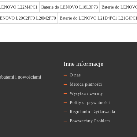
o LENOVO L22M4PC1
Baterie do LENOVO L18L3P73
Baterie do LENOV
o LENOVO L20C2PF0 L20M2PF0
Baterie do LENOVO L21D4PC1 L21C4PC
Inne informacje
O nas
rabatami i nowościami
Metoda płatności
Wysyłka i zwroty
Polityka prywatności
Regulamin użytkowania
Powszechny Problem