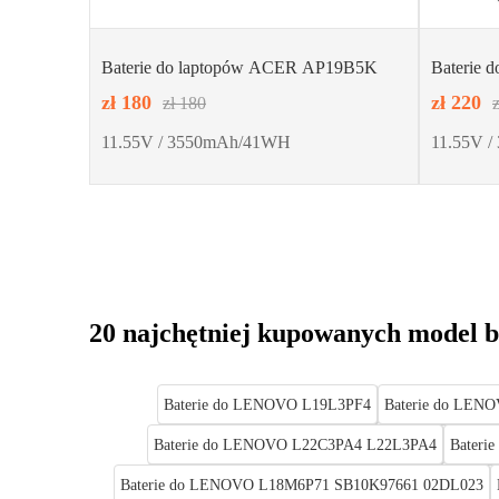
Baterie do laptopów ACER AP19B5K
Baterie 
zł 180
zł 220
zł 180
11.55V / 3550mAh/41WH
11.55V 
20 najchętniej kupowanych model b
Baterie do LENOVO L19L3PF4
Baterie do LEN
Baterie do LENOVO L22C3PA4 L22L3PA4
Bateri
Baterie do LENOVO L18M6P71 SB10K97661 02DL023