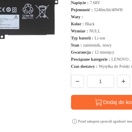
Napięcie :
7.68V
Pojemność :
5240mAh/40WH
Waty :
Kolor :
Black
Wymiar :
NULL
Typ baterii :
Li-ion
Stan :
zamiennik, nowy
Gwarancja :
12 miesięcy
Powiązane kategorie :
LENOVO , B
Czas dostawy :
Wysyłka do Polski 
Dodaj do ko
Przed zakupem sprawdź zgodność mod