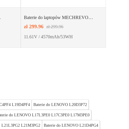
Baterie do laptopów MECHREVO
PC0
PHID1-00-15-3S1P-0
zł 299.96
zł 299.96
11.61V / 4570mAh/53WH
9C4PF4 L19D4PF4
Baterie do LENOVO L20D3P72
aterie do LENOVO L17L3PE0 L17C3PE0 L17M3PE0
2 L21L3PG2 L21M3PG2
Baterie do LENOVO L21D4PG4