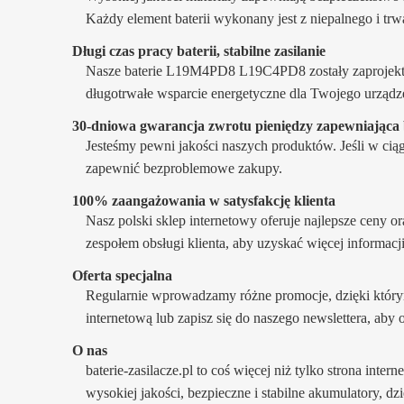
Każdy element baterii wykonany jest z niepalnego i tr
Długi czas pracy baterii, stabilne zasilanie
Nasze baterie L19M4PD8 L19C4PD8 zostały zaprojektowa
długotrwałe wsparcie energetyczne dla Twojego urządz
30-dniowa gwarancja zwrotu pieniędzy zapewniając
Jesteśmy pewni jakości naszych produktów. Jeśli w ci
zapewnić bezproblemowe zakupy.
100% zaangażowania w satysfakcję klienta
Nasz polski sklep internetowy oferuje najlepsze ceny o
zespołem obsługi klienta, aby uzyskać więcej informacj
Oferta specjalna
Regularnie wprowadzamy różne promocje, dzięki któr
internetową lub zapisz się do naszego newslettera, ab
O nas
baterie-zasilacze.pl to coś więcej niż tylko strona inte
wysokiej jakości, bezpieczne i stabilne akumulatory, d