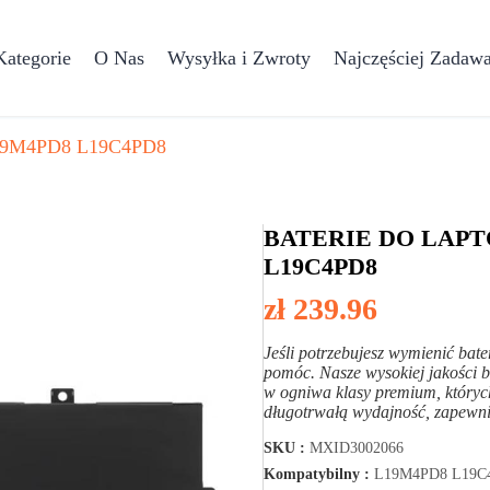
Kategorie
O Nas
Wysyłka i Zwroty
Najczęściej Zadawa
9M4PD8 L19C4PD8
BATERIE DO LAP
L19C4PD8
zł 239.96
Jeśli potrzebujesz wymienić
pomóc. Nasze wysokiej jakoś
w ogniwa klasy premium, który
długotrwałą wydajność, zapewnia
SKU :
MXID3002066
Kompatybilny :
L19M4PD8 L19C