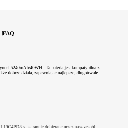
FAQ
ynosi 5240mAh/40WH . Ta bateria jest kompatybilna z
 dobrze działa, zapewniając najlepsze, długotrwałe
 L19C4PD8 są starannie dobierane przez nasz zespół.