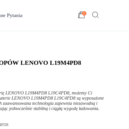
0
ne Pytania
TOPÓW LENOVO L19M4PD8
 baterię LENOVO L19M4PD8 L19C4PD8, możemy Ci
ci baterie LENOVO L19M4PD8 L19C4PD8 są wyposażone
ch zaawansowana technologia zapewnia niezawodną i
jąc jednocześnie stabilną i ciągłą wygodę ładowania.
4PD8