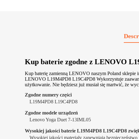
Descr
Kup baterie zgodne z LENOVO 
Kup baterię zamienną LENOVO naszym Poland sklepie int
LENOVO L19M4PD8 L19C4PD8 Wykorzystuje zaawansowaną te
użytkowanie. Nie będziesz już musiał się martwić, że wycze
Zgodne numery części
L19M4PD8 L19C4PD8
Zgodne modele urządzeń
Lenovo Yoga Duet 7-13IML05
Wysokiej jakości baterie L19M4PD8 L19C4PD8 zwięks
Wysokiej jakości materiały zapewniają bezpieczeństwo