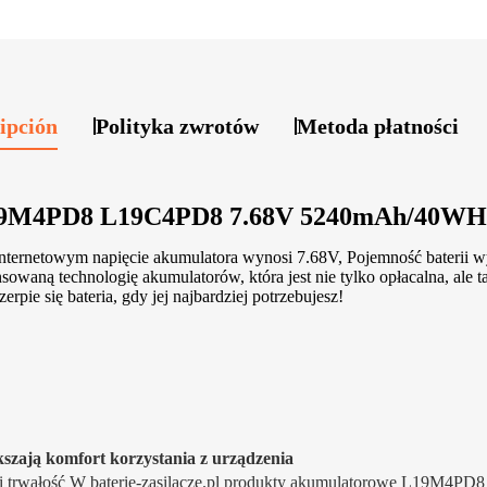
ipción
Polityka zwrotów
Metoda płatności
L19M4PD8 L19C4PD8 7.68V 5240mAh/40WH
ernetowym napięcie akumulatora wynosi 7.68V, Pojemność baterii w
chnologię akumulatorów, która jest nie tylko opłacalna, ale także
rpie się bateria, gdy jej najbardziej potrzebujesz!
zają komfort korzystania z urządzenia
 i trwałość W baterie-zasilacze.pl produkty akumulatorowe L19M4PD8