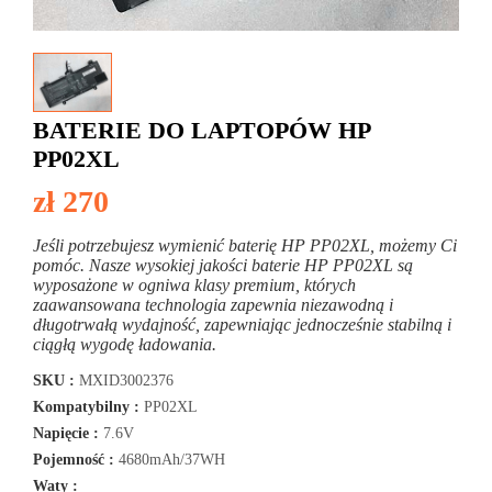
BATERIE DO LAPTOPÓW HP
PP02XL
zł 270
Jeśli potrzebujesz wymienić baterię HP PP02XL, możemy Ci
pomóc. Nasze wysokiej jakości baterie HP PP02XL są
wyposażone w ogniwa klasy premium, których
zaawansowana technologia zapewnia niezawodną i
długotrwałą wydajność, zapewniając jednocześnie stabilną i
ciągłą wygodę ładowania.
SKU :
MXID3002376
Kompatybilny :
PP02XL
Napięcie :
7.6V
Pojemność :
4680mAh/37WH
Waty :