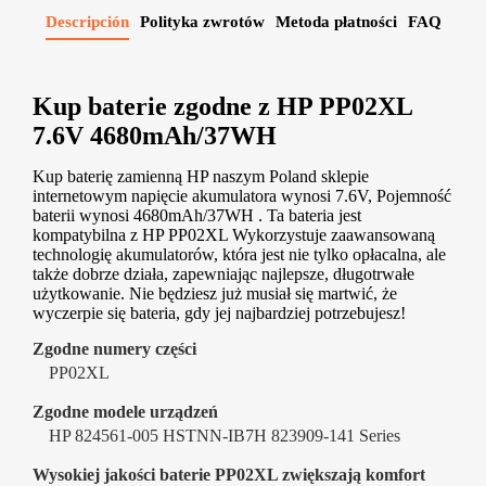
Descripción
Polityka zwrotów
Metoda płatności
FAQ
Kup baterie zgodne z HP PP02XL
7.6V 4680mAh/37WH
Kup baterię zamienną HP naszym Poland sklepie
internetowym napięcie akumulatora wynosi 7.6V, Pojemność
baterii wynosi 4680mAh/37WH . Ta bateria jest
kompatybilna z HP PP02XL Wykorzystuje zaawansowaną
technologię akumulatorów, która jest nie tylko opłacalna, ale
także dobrze działa, zapewniając najlepsze, długotrwałe
użytkowanie. Nie będziesz już musiał się martwić, że
wyczerpie się bateria, gdy jej najbardziej potrzebujesz!
Zgodne numery części
PP02XL
Zgodne modele urządzeń
HP 824561-005 HSTNN-IB7H 823909-141 Series
Wysokiej jakości baterie PP02XL zwiększają komfort