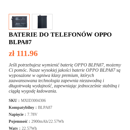
BATERIE DO TELEFONÓW OPPO
BLPA87
zł 111.96
Jeśli potrzebujesz wymienić baterię OPPO BLPA87, możemy
Ci pomóc. Nasze wysokiej jakości baterie OPPO BLPA87 są
wyposażone w ogniwa klasy premium, których
zaawansowana technologia zapewnia niezawodną i
długotrwałą wydajność, zapewniając jednocześnie stabilną i
ciągłą wygodę ładowania.
SKU :
MXID3004306
Kompatybilny :
BLPA87
Napięcie :
7.78V
Pojemność :
2900mAh/22.57Wh
Waty :
22.57Wh