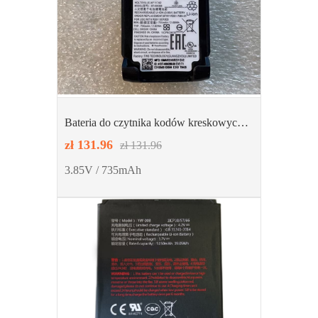
Bateria do czytnika kodów kreskowych
ZEBRA BT-000398
zł 131.96
zł 131.96
3.85V / 735mAh