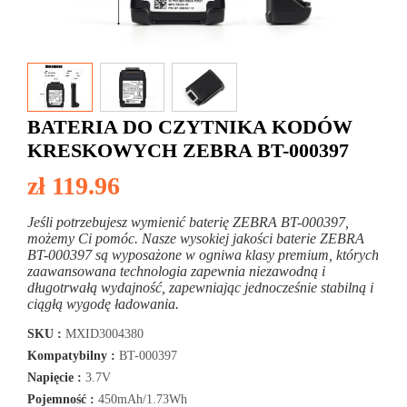
BATERIA DO CZYTNIKA KODÓW
KRESKOWYCH ZEBRA BT-000397
zł 119.96
Jeśli potrzebujesz wymienić baterię ZEBRA BT-000397,
możemy Ci pomóc. Nasze wysokiej jakości baterie ZEBRA
BT-000397 są wyposażone w ogniwa klasy premium, których
zaawansowana technologia zapewnia niezawodną i
długotrwałą wydajność, zapewniając jednocześnie stabilną i
ciągłą wygodę ładowania.
SKU :
MXID3004380
Kompatybilny :
BT-000397
Napięcie :
3.7V
Pojemność :
450mAh/1.73Wh