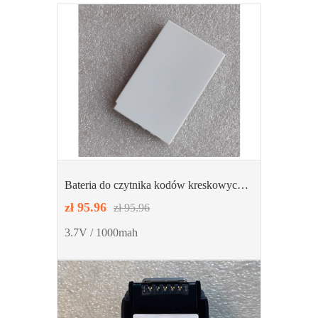
Bateria do czytnika kodów kreskowych
NEWLAND BTY800
zł 95.96
zł 95.96
3.7V / 1000mah