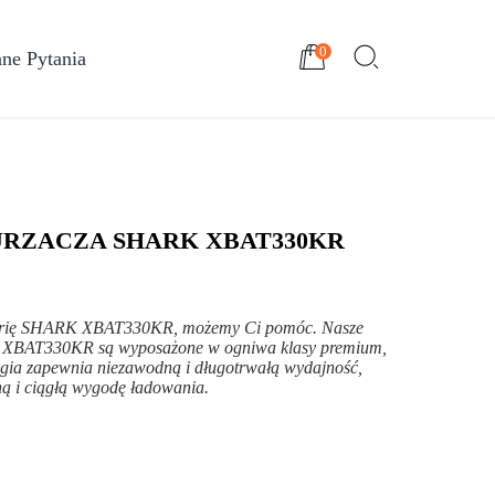
0
ne Pytania
URZACZA SHARK XBAT330KR
aterię SHARK XBAT330KR, możemy Ci pomóc. Nasze
K XBAT330KR są wyposażone w ogniwa klasy premium,
gia zapewnia niezawodną i długotrwałą wydajność,
ną i ciągłą wygodę ładowania.