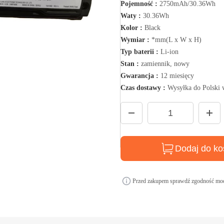
Pojemność :
2750mAh/30.36Wh
Waty :
30.36Wh
Kolor :
Black
Wymiar :
*mm(L x W x H)
Typ baterii :
Li-ion
Stan :
zamiennik, nowy
Gwarancja :
12 miesięcy
Czas dostawy :
Wysyłka do Polski 
Dodaj do ko
Przed zakupem sprawdź zgodność mod