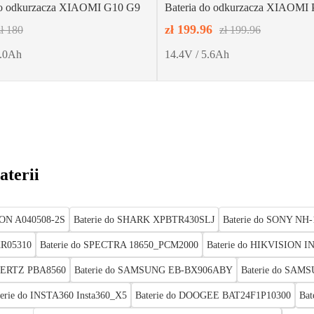
do odkurzacza XIAOMI G10 G9
Bateria do odkurzacza XIAOMI 
4S2P-MMBK
zł 199.96
zł 180
zł 199.96
3.0Ah
14.4V / 5.6Ah
aterii
ION A040508-2S
Baterie do SHARK XPBTR430SLJ
Baterie do SONY N
KR05310
Baterie do SPECTRA 18650_PCM2000
Baterie do HIKVISION I
IHERTZ PBA8560
Baterie do SAMSUNG EB-BX906ABY
Baterie do SA
terie do INSTA360 Insta360_X5
Baterie do DOOGEE BAT24F1P10300
Ba