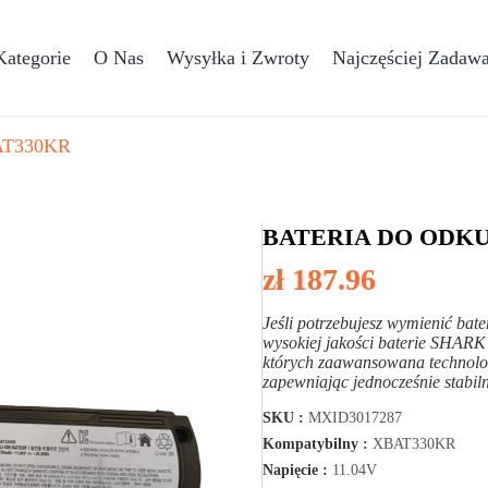
Kategorie
O Nas
Wysyłka i Zwroty
Najczęściej Zadawa
T330KR
BATERIA DO ODK
zł 187.96
Jeśli potrzebujesz wymienić b
wysokiej jakości baterie SHAR
których zaawansowana technolo
zapewniając jednocześnie stabil
SKU :
MXID3017287
Kompatybilny :
XBAT330KR
Napięcie :
11.04V