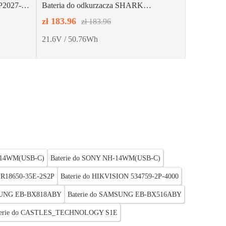
P2027-
Bateria do odkurzacza SHARK
XSBT600EU
zł 183.96
zł 183.96
21.6V / 50.76Wh
H-14WM(USB-C)
Baterie do SONY NH-14WM(USB-C)
NR18650-35E-2S2P
Baterie do HIKVISION 534759-2P-4000
MSUNG EB-BX818ABY
Baterie do SAMSUNG EB-BX516ABY
terie do CASTLES_TECHNOLOGY S1E