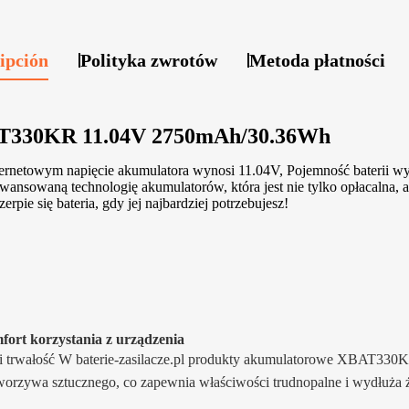
ipción
Polityka zwrotów
Metoda płatności
AT330KR 11.04V 2750mAh/30.36Wh
ernetowym napięcie akumulatora wynosi 11.04V, Pojemność baterii w
ną technologię akumulatorów, która jest nie tylko opłacalna, ale t
rpie się bateria, gdy jej najbardziej potrzebujesz!
ort korzystania z urządzenia
 i trwałość W baterie-zasilacze.pl produkty akumulatorowe XBAT330KR
 tworzywa sztucznego, co zapewnia właściwości trudnopalne i wydłuża ż