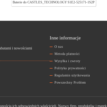
Baterie do CASTLES_TECHNOLOGY S1E2-525171-1S2P
Inne informacje
O nas
rabatami i nowościami
Metoda płatności
Wysyłka i zwroty
Polityka prywatności
Regulamin użytkowania
Powszechny Problem
nością ich odpowiednich właścicieli. Nazwy firm, produktów i marek 