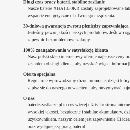
Długi czas pracy baterii, stabilne zasilanie
Nasze baterie XBAT330KR zostały zaprojektowane tak, 
wsparcie energetyczne dla Twojego urządzenia.
30-dniowa gwarancja zwrotu pieniędzy zapewniając
Jesteśmy pewni jakości naszych produktów. Jeśli w ci
zapewnić bezproblemowe zakupy.
100% zaangażowania w satysfakcję klienta
Nasz polski sklep internetowy oferuje najlepsze ceny o
zespołem obsługi klienta, aby uzyskać więcej informacj
Oferta specjalna
Regularnie wprowadzamy różne promocje, dzięki który
zapisz się do naszego newslettera, aby otrzymywać naj
O nas
baterie-zasilacze.pl to coś więcej niż tylko strona inte
wysokiej jakości, bezpieczne i stabilne akumulatory, d
użytkownikiem, naszym celem jest zapewnienie Ci idea
oraz wydajniejszą pracą baterii!