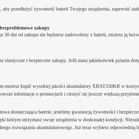
aby przedłużyć żywotność baterii Twojego urządzenia, zapewnić stabi
a bezproblemowe zakupy
ągu 30 dni od zakupu nie będziesz zadowolony z baterii, możesz ją b
raz elastyczne i bezpieczne zakupy. Jeśli masz jakiekolwiek pytania do
i
m możesz kupić wysokiej jakości akumulatory XBAT330KR w korzystni
nowsze informacje o promocjach i cieszyć się jeszcze większą przyjem
rnetowa dostarczająca baterie, jesteśmy gwarancją żywotności i bezpiecze
zięki którym utrzymasz swoje urządzenia w doskonałej kondycji. Niezale
lnego rozwiązania akumulatorowego. Już teraz wybierz odpowiednią ba