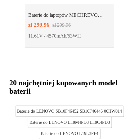
Baterie do laptopów MECHREVO
PHID1-00-15-3S1P-0
zł 299.96
zł 299.96
11.61V / 4570mAh/53WH
20 najchętniej kupowanych model
baterii
Baterie do LENOVO SB10F46452 SB10F46446 00HW014
Baterie do LENOVO L19M4PD8 L19C4PD8
Baterie do LENOVO L19L3PF4