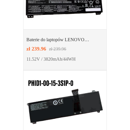
Baterie do laptopów LENOVO
L21D3PC0 L21C3PC0 L21M3PC0
zł 239.96
zł 239.96
11.52V / 3820mAh/44WH