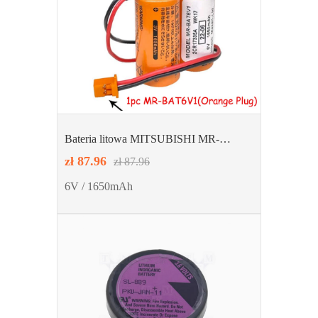
Bateria litowa MITSUBISHI MR-
BAT6V1
zł 87.96
zł 87.96
6V / 1650mAh