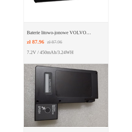
Baterie litowo-jonowe VOLVO
31450445
zł 87.96
zł 87.96
7.2V / 450mAh/3.24WH