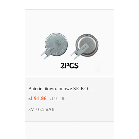
Baterie litowo-jonowe SEIKO
MS920SE-FL27E
zł 91.96
zł 91.96
3V / 6.5mAh