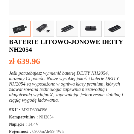
BATERIE LITOWO-JONOWE DEITY
NH2054
zł 639.96
Jeśli potrzebujesz wymienić baterię DEITY NH2054,
możemy Ci pomóc. Nasze wysokiej jakości baterie DEITY
NH2054 są wyposażone w ogniwa klasy premium, których
zaawansowana technologia zapewnia niezawodną i
długotrwałą wydajność, zapewniając jednocześnie stabilną i
ciągłą wygodę ładowania.
SKU :
MXID3004396
Kompatybilny :
NH2054
Napięcie :
14.4V
Pojemność :
6900mAh/99.4Wh