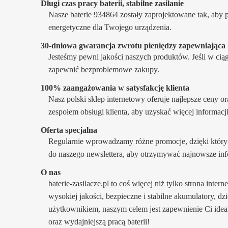
Długi czas pracy baterii, stabilne zasilanie
Nasze baterie 934864 zostały zaprojektowane tak, aby 
energetyczne dla Twojego urządzenia.
30-dniowa gwarancja zwrotu pieniędzy zapewniając
Jesteśmy pewni jakości naszych produktów. Jeśli w ci
zapewnić bezproblemowe zakupy.
100% zaangażowania w satysfakcję klienta
Nasz polski sklep internetowy oferuje najlepsze ceny o
zespołem obsługi klienta, aby uzyskać więcej informacj
Oferta specjalna
Regularnie wprowadzamy różne promocje, dzięki którym
do naszego newslettera, aby otrzymywać najnowsze inf
O nas
baterie-zasilacze.pl to coś więcej niż tylko strona inte
wysokiej jakości, bezpieczne i stabilne akumulatory, d
użytkownikiem, naszym celem jest zapewnienie Ci idea
oraz wydajniejszą pracą baterii!