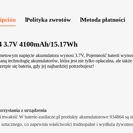
ipción
Polityka zwrotów
Metoda płatności
64 3.7V 4100mAh/15.17Wh
rnetowym napięcie akumulatora wynosi 3.7V, Pojemność baterii wyno
echnologię akumulatorów, która jest nie tylko opłacalna, ale także d
rpie się bateria, gdy jej najbardziej potrzebujesz!
orzystania z urządzenia
i trwałość W baterie-zasilacze.pl produkty akumulatorowe 934864 są s
a sztucznego, co zapewnia właściwości trudnopalne i wydłuża żywotność