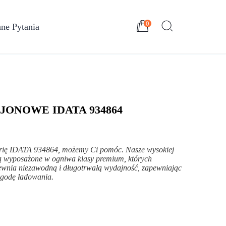
0
ne Pytania
JONOWE IDATA 934864
terię IDATA 934864, możemy Ci pomóc. Nasze wysokiej
ą wyposażone w ogniwa klasy premium, których
wnia niezawodną i długotrwałą wydajność, zapewniając
wygodę ładowania.