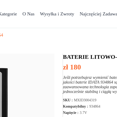
Kategorie
O Nas
Wysyłka i Zwroty
Najczęściej Zadawa
64
BATERIE LITOWO-
zł 180
Jeśli potrzebujesz wymienić ba
jakości baterie IDATA 934864 s
zaawansowana technologia zape
jednocześnie stabilną i ciągłą 
SKU :
MXID3004319
Kompatybilny :
934864
Napięcie :
3.7V