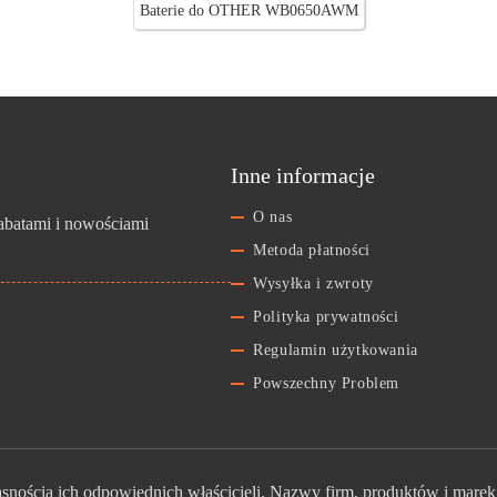
Baterie do OTHER WB0650AWM
Inne informacje
O nas
rabatami i nowościami
Metoda płatności
Wysyłka i zwroty
Polityka prywatności
Regulamin użytkowania
Powszechny Problem
nością ich odpowiednich właścicieli. Nazwy firm, produktów i marek 