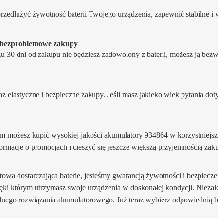
przedłużyć żywotność baterii Twojego urządzenia, zapewnić stabilne i 
a bezproblemowe zakupy
ągu 30 dni od zakupu nie będziesz zadowolony z baterii, możesz ją b
raz elastyczne i bezpieczne zakupy. Jeśli masz jakiekolwiek pytania do
i
 możesz kupić wysokiej jakości akumulatory 934864 w korzystniejszych
ormacje o promocjach i cieszyć się jeszcze większą przyjemnością zak
rnetowa dostarczająca baterie, jesteśmy gwarancją żywotności i bezpiecze
zięki którym utrzymasz swoje urządzenia w doskonałej kondycji. Niezale
lnego rozwiązania akumulatorowego. Już teraz wybierz odpowiednią ba