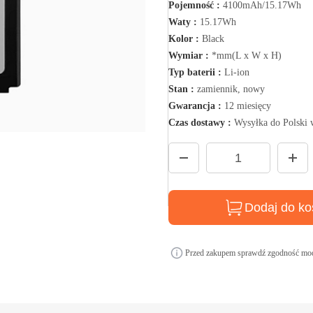
Pojemność :
4100mAh/15.17Wh
Waty :
15.17Wh
Kolor :
Black
Wymiar :
*mm(L x W x H)
Typ baterii :
Li-ion
Stan :
zamiennik, nowy
Gwarancja :
12 miesięcy
Czas dostawy :
Wysyłka do Polski 
Dodaj do ko
Przed zakupem sprawdź zgodność mod