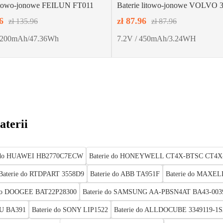
litowo-jonowe FEILUN FT011
Baterie litowo-jonowe VOLVO 
6
zł 87.96
zł 135.96
zł 87.96
 3200mAh/47.36Wh
7.2V / 450mAh/3.24WH
aterii
e do HUAWEI HB2770C7ECW
Baterie do HONEYWELL CT4X-BTSC CT4X
Baterie do RTDPART 3558D9
Baterie do ABB TA951F
Baterie do MAXEL
 do DOOGEE BAT22P28300
Baterie do SAMSUNG AA-PBSN4AT BA43-003
ZU BA391
Baterie do SONY LIP1522
Baterie do ALLDOCUBE 3349119-1S