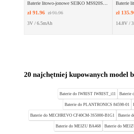
Baterie litowo-jonowe SEIKO MS920SE-
Baterie 
FL27E
zł 91.96
zł 135.9
zł 91.96
3V / 6.5mAh
14.8V /
20 najchętniej kupowanych model b
Baterie do IWRIST IWRIST_i11
Bateri
Baterie do PLANTRONICS 84598-01
Baterie do MECHREVO CF40CM-3S5000-B1G1
Baterie
Baterie do MEIZU BA468
Baterie do MEI