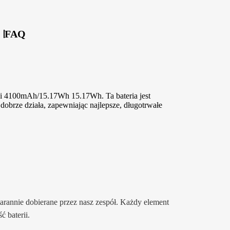
FAQ
si 4100mAh/15.17Wh 15.17Wh. Ta bateria jest
obrze działa, zapewniając najlepsze, długotrwałe
tarannie dobierane przez nasz zespół. Każdy element
 baterii.