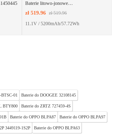
31450445
Baterie litowo-jonowe
FUSIONSPLICERS FFLBT-40
zł 519.96
zł 519.96
11.1V / 5200mAh/57.72Wh
-BTSC-01
Baterie do DOOGEE 32108145
L BTY800
Baterie do ZRTZ 727459-4S
91B
Baterie do OPPO BLPA87
Baterie do OPPO BLPA97
2P 3449119-1S2P
Baterie do OPPO BLPA63